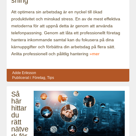
sning
Att optimera sin arbetsdag är en nyckel till ökad
produktivitet och minskad stress. En av de mest effektiva
metoderna för att uppnå detta är genom att använda
telefonpassning. Genom att låta ett professionellt företag
hantera inkommande samtal kan du fokusera på dina
kärnuppgifter och förbättra din arbetsdag på flera sätt.
Anlita professionell och pålitlig hantering
»mer
Adde Eriksson
Publicerat i:
Företag
,
Tips
Så
här
hittar
du
rätt
nätve