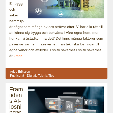
En trygg
och
säker
hemmiljö
är något som många av oss strävar efter. Vi har alla rätt till
att känna sig trygga och bekväma i våra egna hem, men
hur kan vi åstadkomma det? Det finns många faktorer som
påverkar vår hemmasekerhet, från tekniska lösningar till
egna vanor och attityder. Fysisk säkerhet Fysisk säkerhet
är
»mer
Adde Eriksson
Publicerat i:
Digitalt
,
Teknik
,
Tips
Fram
tiden
s AI-
lösni
ngar