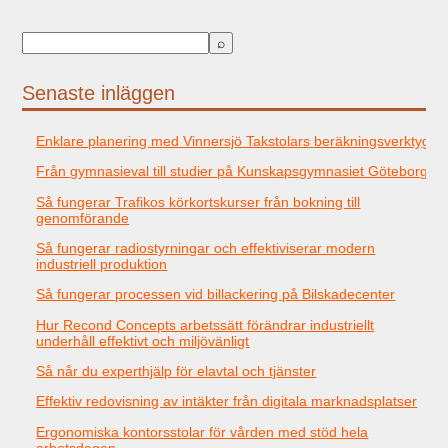
Senaste inläggen
Enklare planering med Vinnersjö Takstolars beräkningsverktyg
Från gymnasieval till studier på Kunskapsgymnasiet Göteborg
Så fungerar Trafikos körkortskurser från bokning till
genomförande
Så fungerar radiostyrningar och effektiviserar modern
industriell produktion
Så fungerar processen vid billackering på Bilskadecenter
Hur Recond Concepts arbetssätt förändrar industriellt
underhåll effektivt och miljövänligt
Så når du experthjälp för elavtal och tjänster
Effektiv redovisning av intäkter från digitala marknadsplatser
Ergonomiska kontorsstolar för vården med stöd hela
arbetsdagen