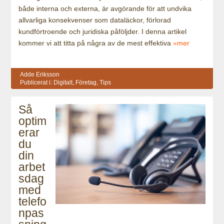
både interna och externa, är avgörande för att undvika
allvarliga konsekvenser som dataläckor, förlorad
kundförtroende och juridiska påföljder. I denna artikel
kommer vi att titta på några av de mest effektiva
»mer
Adde Eriksson
Publicerat i:
Digitalt
,
Företag
,
Tips
Så
optim
erar
du
din
arbet
sdag
med
telefo
npas