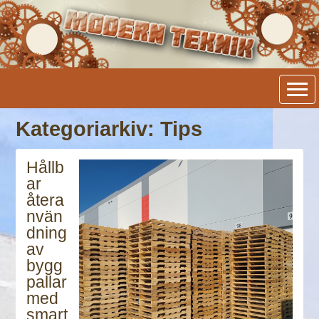
Modern Teknik
Kategoriarkiv: Tips
Hållb
ar
återa
nvän
dning
av
bygg
pallar
med
smart