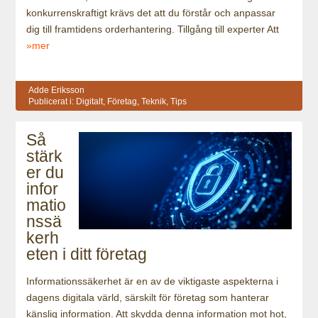
konkurrenskraftigt krävs det att du förstår och anpassar
dig till framtidens orderhantering. Tillgång till experter Att
»mer
Adde Eriksson
Publicerat i:
Digitalt
,
Företag
,
Teknik
,
Tips
Så
stärk
er du
infor
matio
nssä
kerh
eten i ditt företag
Informationssäkerhet är en av de viktigaste aspekterna i
dagens digitala värld, särskilt för företag som hanterar
känslig information. Att skydda denna information mot hot,