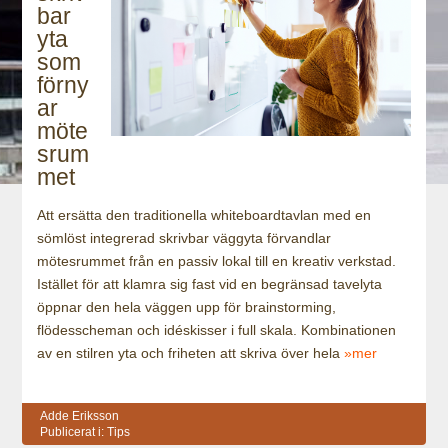
bar
yta
som
förny
ar
möte
srum
met
Att ersätta den traditionella whiteboardtavlan med en
sömlöst integrerad skrivbar väggyta förvandlar
mötesrummet från en passiv lokal till en kreativ verkstad.
Istället för att klamra sig fast vid en begränsad tavelyta
öppnar den hela väggen upp för brainstorming,
flödesscheman och idéskisser i full skala. Kombinationen
av en stilren yta och friheten att skriva över hela
»mer
Adde Eriksson
Publicerat i:
Tips