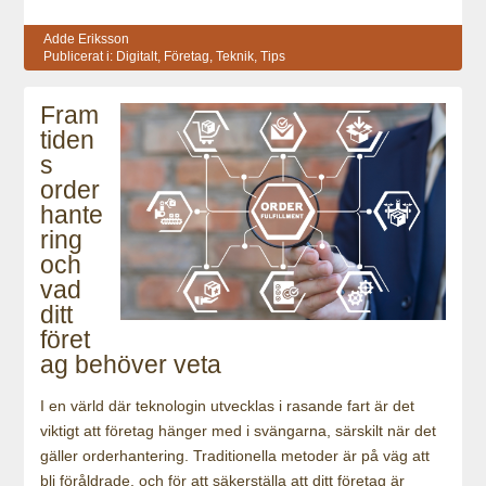
Adde Eriksson
Publicerat i:
Digitalt
,
Företag
,
Teknik
,
Tips
Fram
tiden
s
order
hante
ring
och
vad
ditt
föret
ag behöver veta
I en värld där teknologin utvecklas i rasande fart är det
viktigt att företag hänger med i svängarna, särskilt när det
gäller orderhantering. Traditionella metoder är på väg att
bli föråldrade, och för att säkerställa att ditt företag är