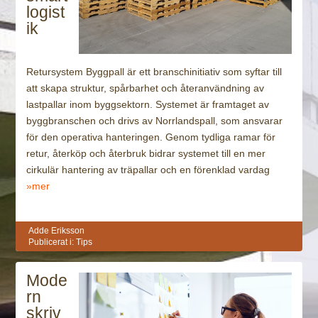
logist
ik
Retursystem Byggpall är ett branschinitiativ som syftar till
att skapa struktur, spårbarhet och återanvändning av
lastpallar inom byggsektorn. Systemet är framtaget av
byggbranschen och drivs av Norrlandspall, som ansvarar
för den operativa hanteringen. Genom tydliga ramar för
retur, återköp och återbruk bidrar systemet till en mer
cirkulär hantering av träpallar och en förenklad vardag
»mer
Adde Eriksson
Publicerat i:
Tips
Mode
rn
skriv