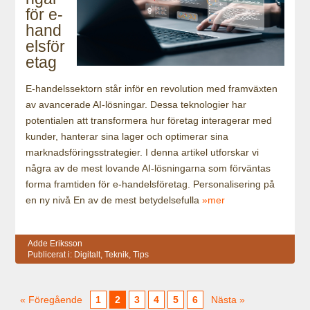
för e-
hand
elsför
etag
E-handelssektorn står inför en revolution med framväxten
av avancerade AI-lösningar. Dessa teknologier har
potentialen att transformera hur företag interagerar med
kunder, hanterar sina lager och optimerar sina
marknadsföringsstrategier. I denna artikel utforskar vi
några av de mest lovande AI-lösningarna som förväntas
forma framtiden för e-handelsföretag. Personalisering på
en ny nivå En av de mest betydelsefulla
»mer
Adde Eriksson
Publicerat i:
Digitalt
,
Teknik
,
Tips
« Föregående
1
2
3
4
5
6
Nästa »