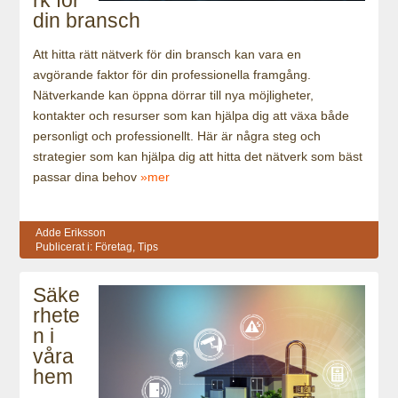
rk för
din bransch
Att hitta rätt nätverk för din bransch kan vara en
avgörande faktor för din professionella framgång.
Nätverkande kan öppna dörrar till nya möjligheter,
kontakter och resurser som kan hjälpa dig att växa både
personligt och professionellt. Här är några steg och
strategier som kan hjälpa dig att hitta det nätverk som bäst
passar dina behov
»mer
Adde Eriksson
Publicerat i:
Företag
,
Tips
Säke
rhete
n i
våra
hem