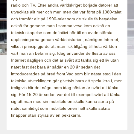
radio och TV. Efter andra världskriget började datorer att
utvecklas allt mer och mer, men det var först på 1980-talet
och framför allt på 1990-talet som de skulle få betydelse
också för gemene man.I samma veva kom också en
teknisk skapelse som definitivt hör till en av de största
uppfinningarna genom världshistorien, nämligen Internet,
vilket i princip gjorde att man fick tillgång till hela världen
vart man än befann sig. Idag använder de flesta av oss
Internet dagligen och det är svårt att tänka sig ett liv utan
nätet fast det bara är sådär en 20 år sedan det
introducerades på bred front.Vad som blir nästa steg i den
tekniska utvecklingen går givetvis bara att spekulera i, men
troligtvis blir det något som idag nästan är svårt att tänka
sig. För 15-20 år sedan var det till exempel svårt att tänka
sig att man med sin mobiltelefon skulle kunna surfa på
nätet samtidigt som mobiltelefonen helt skulle sakna
knappar utan styras av en pekskärm.