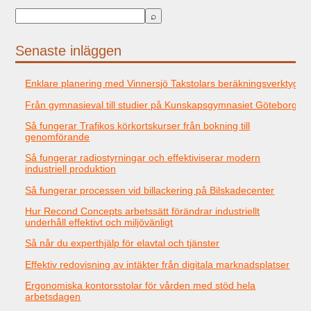
Senaste inläggen
Enklare planering med Vinnersjö Takstolars beräkningsverktyg
Från gymnasieval till studier på Kunskapsgymnasiet Göteborg
Så fungerar Trafikos körkortskurser från bokning till
genomförande
Så fungerar radiostyrningar och effektiviserar modern
industriell produktion
Så fungerar processen vid billackering på Bilskadecenter
Hur Recond Concepts arbetssätt förändrar industriellt
underhåll effektivt och miljövänligt
Så når du experthjälp för elavtal och tjänster
Effektiv redovisning av intäkter från digitala marknadsplatser
Ergonomiska kontorsstolar för vården med stöd hela
arbetsdagen