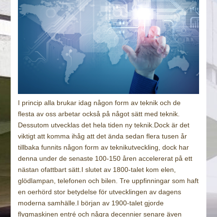
I princip alla brukar idag någon form av teknik och de
flesta av oss arbetar också på något sätt med teknik.
Dessutom utvecklas det hela tiden ny teknik.Dock är det
viktigt att komma ihåg att det ända sedan flera tusen år
tillbaka funnits någon form av teknikutveckling, dock har
denna under de senaste 100-150 åren accelererat på ett
nästan ofattbart sätt.I slutet av 1800-talet kom elen,
glödlampan, telefonen och bilen. Tre uppfinningar som haft
en oerhörd stor betydelse för utvecklingen av dagens
moderna samhälle.I början av 1900-talet gjorde
flygmaskinen entré och några decennier senare även