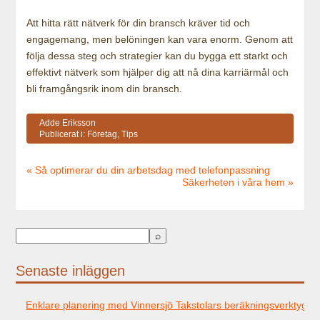
Att hitta rätt nätverk för din bransch kräver tid och
engagemang, men belöningen kan vara enorm. Genom att
följa dessa steg och strategier kan du bygga ett starkt och
effektivt nätverk som hjälper dig att nå dina karriärmål och
bli framgångsrik inom din bransch.
Adde Eriksson
Publicerat i:
Företag
,
Tips
« Så optimerar du din arbetsdag med telefonpassning
Säkerheten i våra hem »
Senaste inläggen
Enklare planering med Vinnersjö Takstolars beräkningsverktyg