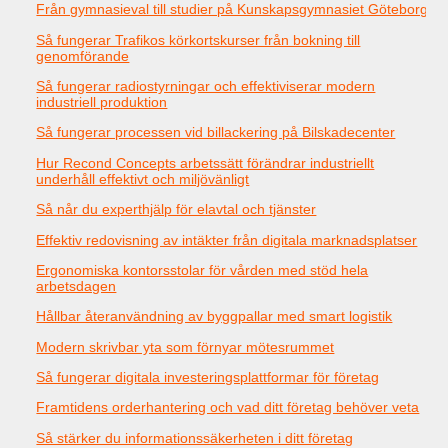
Från gymnasieval till studier på Kunskapsgymnasiet Göteborg
Så fungerar Trafikos körkortskurser från bokning till
genomförande
Så fungerar radiostyrningar och effektiviserar modern
industriell produktion
Så fungerar processen vid billackering på Bilskadecenter
Hur Recond Concepts arbetssätt förändrar industriellt
underhåll effektivt och miljövänligt
Så når du experthjälp för elavtal och tjänster
Effektiv redovisning av intäkter från digitala marknadsplatser
Ergonomiska kontorsstolar för vården med stöd hela
arbetsdagen
Hållbar återanvändning av byggpallar med smart logistik
Modern skrivbar yta som förnyar mötesrummet
Så fungerar digitala investeringsplattformar för företag
Framtidens orderhantering och vad ditt företag behöver veta
Så stärker du informationssäkerheten i ditt företag