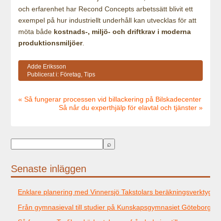
och erfarenhet har Recond Concepts arbetssätt blivit ett
exempel på hur industriellt underhåll kan utvecklas för att
möta både
kostnads-, miljö- och driftkrav i moderna
produktionsmiljöer
.
Adde Eriksson
Publicerat i:
Företag
,
Tips
« Så fungerar processen vid billackering på Bilskadecenter
Så når du experthjälp för elavtal och tjänster »
Senaste inläggen
Enklare planering med Vinnersjö Takstolars beräkningsverktyg
Från gymnasieval till studier på Kunskapsgymnasiet Göteborg