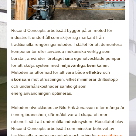
Recond Concepts arbetssätt bygger på en metod för
industriellt underhåll som skiljer sig markant från
traditionella rengöringsmetoder. I stället för att demontera
komponenter eller använda mekaniska verktyg som
borstar, använder företaget sina egenutvecklade pumpar
för att skölja system med
miljövänliga kemikalier
.
Metoden är utformad för att vara både
effektiv
och
skonsam
mot utrustningen, vilket minimerar driftsstopp
och underhållskostnader samtidigt som
energianvändningen optimeras.
Metoden utvecklades av Nils-Erik Jonasson efter många år
i energibranschen, där målet var att skapa ett mer
rationellt sätt att underhålla industrisystem. Resultatet blev
Recond Concepts arbetssätt som minskar behovet av
traditionella rengöringsmetoder och erbjuder
en snabbare,