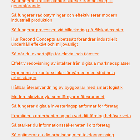
Så fungerar Trafikos körkortskurser från bokning till
genomförande
Så fungerar radiostyrningar och effektiviserar modern
industriell produktion
Så fungerar processen vid billackering på Bilskadecenter
Hur Recond Concepts arbetssätt förändrar industriellt
underhåll effektivt och miljövänligt
Så når du experthjälp för elavtal och tjänster
Effektiv redovisning av intäkter från digitala marknadsplatser
Ergonomiska kontorsstolar för vården med stöd hela
arbetsdagen
Hållbar återanvändning av byggpallar med smart logistik
Modern skrivbar yta som förnyar mötesrummet
Så fungerar digitala investeringsplattformar för företag
Framtidens orderhantering och vad ditt företag behöver veta
Så stärker du informationssäkerheten i ditt företag
Så optimerar du din arbetsdag med telefonpassning