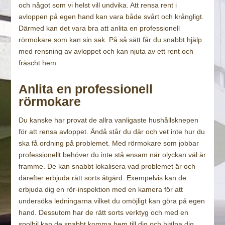
och något som vi helst vill undvika. Att rensa rent i
avloppen på egen hand kan vara både svårt och krångligt.
Därmed kan det vara bra att anlita en professionell
rörmokare som kan sin sak. På så sätt får du snabbt hjälp
med rensning av avloppet och kan njuta av ett rent och
fräscht hem.
Anlita en professionell
rörmokare
Du kanske har provat de allra vanligaste hushållsknepen
för att rensa avloppet. Ändå står du där och vet inte hur du
ska få ordning på problemet. Med rörmokare som jobbar
professionellt behöver du inte stå ensam när olyckan väl är
framme. De kan snabbt lokalisera vad problemet är och
därefter erbjuda rätt sorts åtgärd. Exempelvis kan de
erbjuda dig en rör-inspektion med en kamera för att
undersöka ledningarna vilket du omöjligt kan göra på egen
hand. Dessutom har de rätt sorts verktyg och med en
spolbil kan de snabbt komma hem till dig och hjälpa dig.