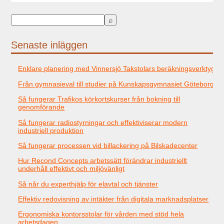
Senaste inläggen
Enklare planering med Vinnersjö Takstolars beräkningsverktyg
Från gymnasieval till studier på Kunskapsgymnasiet Göteborg
Så fungerar Trafikos körkortskurser från bokning till
genomförande
Så fungerar radiostyrningar och effektiviserar modern
industriell produktion
Så fungerar processen vid billackering på Bilskadecenter
Hur Recond Concepts arbetssätt förändrar industriellt
underhåll effektivt och miljövänligt
Så når du experthjälp för elavtal och tjänster
Effektiv redovisning av intäkter från digitala marknadsplatser
Ergonomiska kontorsstolar för vården med stöd hela
arbetsdagen