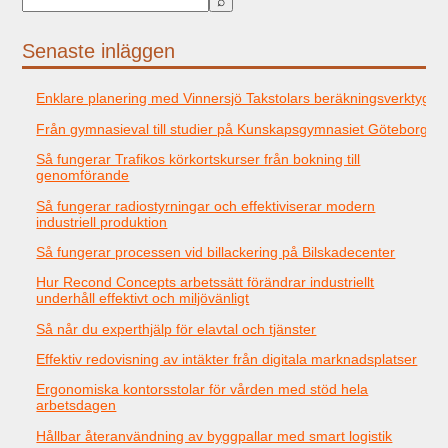
Senaste inläggen
Enklare planering med Vinnersjö Takstolars beräkningsverktyg
Från gymnasieval till studier på Kunskapsgymnasiet Göteborg
Så fungerar Trafikos körkortskurser från bokning till
genomförande
Så fungerar radiostyrningar och effektiviserar modern
industriell produktion
Så fungerar processen vid billackering på Bilskadecenter
Hur Recond Concepts arbetssätt förändrar industriellt
underhåll effektivt och miljövänligt
Så når du experthjälp för elavtal och tjänster
Effektiv redovisning av intäkter från digitala marknadsplatser
Ergonomiska kontorsstolar för vården med stöd hela
arbetsdagen
Hållbar återanvändning av byggpallar med smart logistik